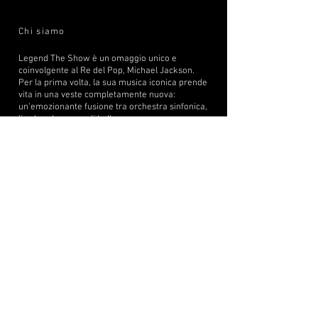
Chi siamo
Legend The
Show è
un omaggio unico e
coinvolgente al Re del Pop, Michael Jackson.
Per la prima volta, la sua musica iconica prende
vita in una veste completamente nuova:
un'emozionante fusione tra orchestra sinfonica,
live band e corpo di ballo.
Un'esperienza sensoriale potente che celebra il
genio artistico di MJ, rispettando la sua eredità
con arrangiamenti inediti, energia travolgente e
una produzione curata nei minimi dettagli. Non
solo un concerto, ma uno spettacolo totale che
emoziona, sorprende e fa rivivere la magia di
una leggenda senza tempo.
Come lavoriamo
Ogni dettaglio del nostro spettacolo è il frutto di un
lavoro appassionato, curato con precisione e
visione artistica.
Collaboriamo con musicisti, arrangiatori, ballerini