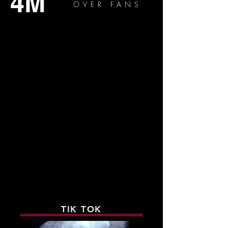
4M
OVER FANS
STARRING WENDEL GAMA
STARRING WENDEL GAMA
TIK TOK