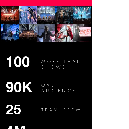
100
MORE THAN
SHOWS
90K
OVER
AUDIENCE
25
TEAM CREW